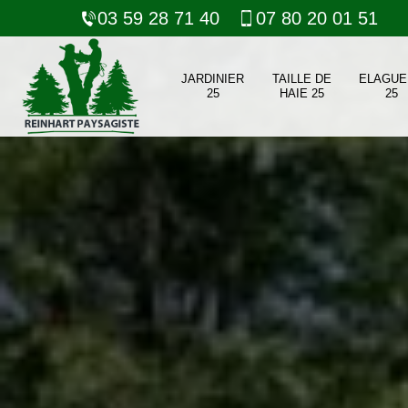
03 59 28 71 40
07 80 20 01 51
JARDINIER
TAILLE DE
ELAGUE
25
HAIE 25
25